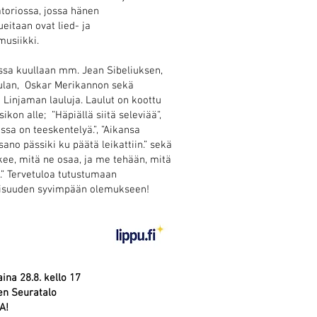
toriossa, jossa hänen
eitaan ovat lied- ja
musiikki.
ssa kuullaan mm. Jean Sibeliuksen,
ulan, Oskar Merikannon sekä
 Linjaman lauluja. Laulut on koottu
sikon alle; ”Häpiällä siitä seleviää”,
issa on teeskentelyä.”, ”Aikansa
sano pässiki ku päätä leikattiin.” sekä
kee, mitä ne osaa, ja me tehään, mitä
.” Tervetuloa tutustumaan
isuuden syvimpään olemukseen!
ina 28.8. kello 17
n Seuratalo
A!