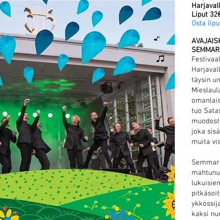
Harjavall
Liput 32
Osta lip
AVAJAIS
SEMMAR
Festivaa
Harjavall
täysin u
Mieslaul
omanlais
tuo Sata
muodostu
joka sisä
muita vi
Semmarei
mahtunut
lukuisien
pitkäsoit
ykkössija
kaksi nu