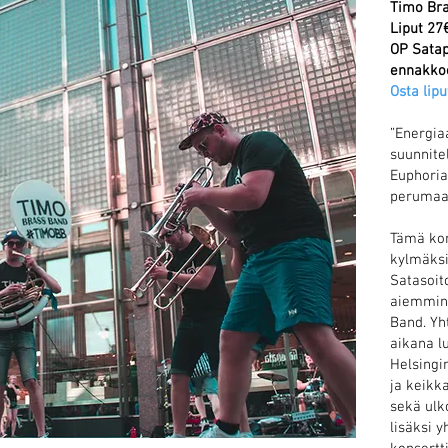
Timo Br
Liput 27
OP Satap
ennakko
Osta lipu
”Energia
suunnite
Euphoria
perumaan
Tämä kon
kylmäksi
Satasoit
aiemmink
Band. Y
aikana l
Helsingi
ja keikk
sekä ulk
lisäksi 