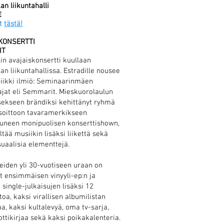
an liikuntahalli
€
ut
tästä!
KONSERTTI​
IT
lin avajaiskonsertti kuullaan
an liikuntahallissa. Estradille nousee
niikki ilmiö: Seminaarinmäen
ajat eli Semmarit. Mieskuorolaulun
ekseen brändiksi kehittänyt ryhmä
soittoon tavaramerkikseen
neen monipuolisen konserttishown,
ltää musiikin lisäksi liikettä sekä
suaalisia elementtejä.
den yli 30-vuotiseen uraan on
 ensimmäisen vinyyli-ep:n ja
 single-julkaisujen lisäksi 12
toa, kaksi virallisen albumilistan
a, kaksi kultalevyä, oma tv-sarja,
ottikirjaa sekä kaksi poikakalenteria.