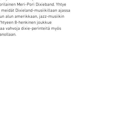
orilainen Meri-Pori Dixieband. Yhtye
a meidät Dixieland-musiikillaan ajassa
un alun amerikkaan, jazz-musiikin
. Yhtyeen 8-henkinen joukkue
taa vahvoja dixie-perinteitä myös
nollaan.