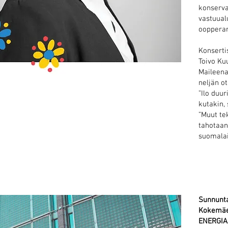
konserva
vastuualu
ooppera
Konserti
Toivo Ku
Maileena
neljän ot
”Ilo duur
kutakin, 
”Muut te
tahotaan
suomala
Sunnunta
Kokemäe
ENERGIA