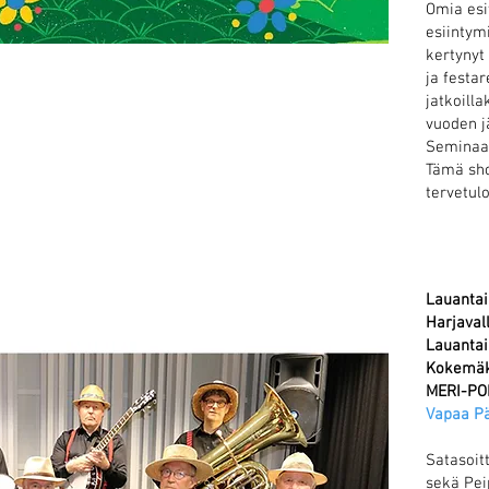
Omia esit
esiintym
kertynyt 
ja festar
jatkoilla
vuoden j
Seminaa
Tämä sho
tervetul
Lauantai 
Harjaval
Lauantai
Kokemäk
MERI-PO
Vapaa P
Satasoit
sekä Pei