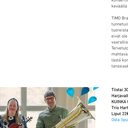
konsertti
keväällä
TIMO Bra
tunnetui
tuoreista
eivät ole
vaarallis
Tervetul
mahtava 
tästä ko
tanssias
Tiistai 3
Harjaval
KUINKA 
Trio Har
Liput 22
Osta lipu