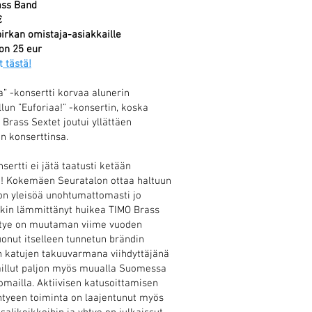
ass Band
€
irkan omistaja-asiakkaille
on 25 eur
t
tästä!
a” -konsertti korvaa alunerin
llun ”Euforiaa!” -konsertin, koska
 Brass Sextet joutui yllättäen
 konserttinsa.
sertti ei jätä taatusti ketään
! Kokemäen Seuratalon ottaa haltuun
on yleisöä unohtumattomasti jo
in lämmittänyt huikea TIMO Brass
htye on muutaman viime vuoden
uonut itselleen tunnetun brändin
n katujen takuuvarmana viihdyttäjänä
aillut paljon myös muualla Suomessa
omailla. Aktiivisen katusoittamisen
yhtyeen toiminta on laajentunut myös