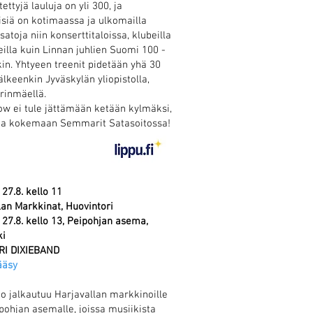
ettyjä lauluja on yli 300, ja
isiä on kotimaassa ja ulkomailla
satoja niin konserttitaloissa, klubeilla
eilla kuin Linnan juhlien Suomi 100 -
kin. Yhtyeen treenit pidetään yhä 30
älkeenkin Jyväskylän yliopistolla,
rinmäellä.
w ei tule jättämään ketään kylmäksi,
oa kokemaan Semmarit Satasoitossa!
27.8. kello 11
lan Markkinat, Huovintori
 27.8. kello 13, Peipohjan asema,
i
RI DIXIEBAND
ääsy
to jalkautuu Harjavallan markkinoille
pohjan asemalle, joissa musiikista