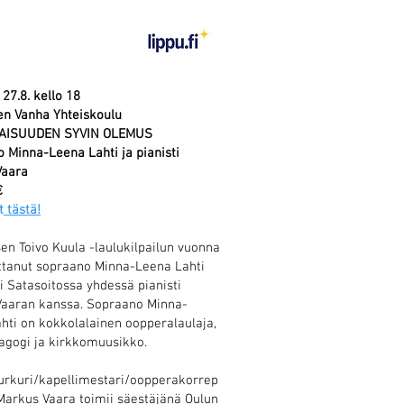
27.8. kello 18
n Vanha Yhteiskoulu
AISUUDEN SYVIN OLEMUS
 Minna-Leena Lahti ja pianisti
Vaara
€
t
tästä!
sen Toivo Kuula -laulukilpailun vuonna
ttanut sopraano Minna-Leena Lahti
i Satasoitossa yhdessä pianisti
aaran kanssa. Sopraano Minna-
hti on kokkolalainen oopperalaulaja,
agogi ja kirkkomuusikko.
/urkuri/kapellimestari/oopperakorrep
i Markus Vaara toimii säestäjänä Oulun