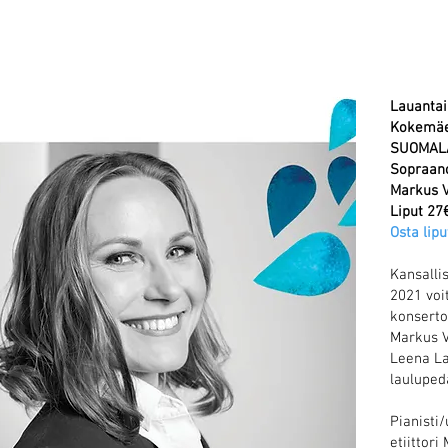
Lauantai 
Kokemäe
SUOMAL
Sopraano
Markus 
Liput 27
Osta lipu
Kansalli
2021 voi
konserto
Markus V
Leena La
lauluped
Pianisti
etiittor