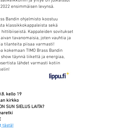
salikeikkoihin ja yhtye on julkaissut
 2022 ensimmäisen levynsä.
ss Bandin ohjelmisto koostuu
sta klassikkokappaleista sekä
 hittibiiseistä. Kappaleiden sovitukset
 aivan tavanomaisia, joten vauhtia ja
ia tilanteita piisaa varmasti!
oa kokemaan TIMO Brass Bandin
show täynnä liikettä ja energiaa,
nsertista lähdet varmasti kotiin
kelin!
0.8. kello 19
lan kirkko
ON SUN SIELUS LAITA?
haretki
€
t
tästä!