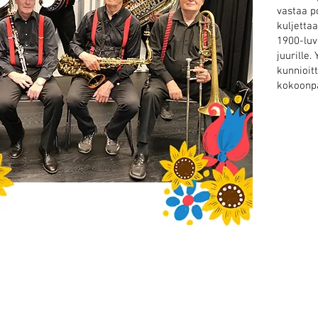
vastaa p
kuljetta
1900-luv
juurille
kunnioit
kokoonpa